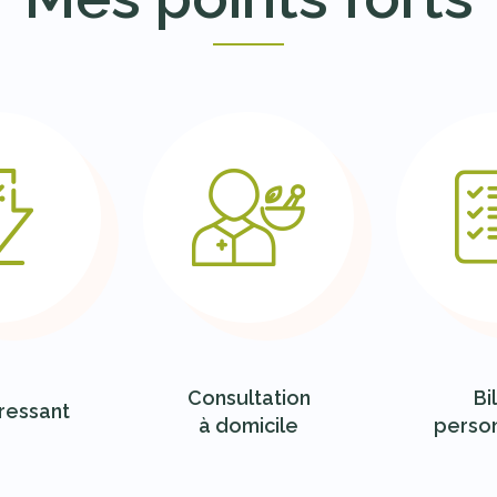
Consultation
Bi
éressant
à domicile
person