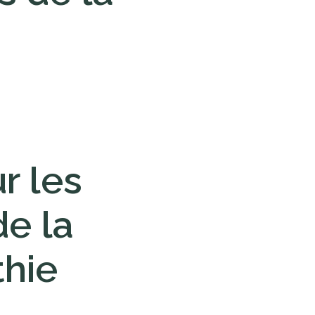
r les
de la
thie