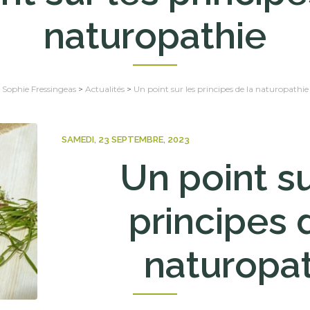
naturopathie
Sophie Fressingeas
>
Actualités
>
Un point sur les principes de la naturopathie
SAMEDI, 23 SEPTEMBRE, 2023
Un point su
principes 
naturopa