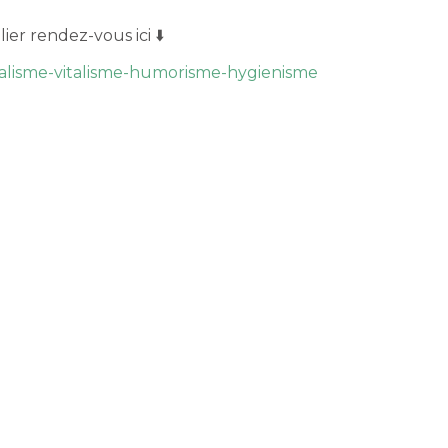
ier rendez-vous ici ⬇️
salisme-vitalisme-humorisme-hygienisme