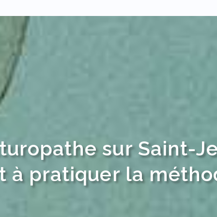
turopathe sur Saint-J
t à pratiquer la méth