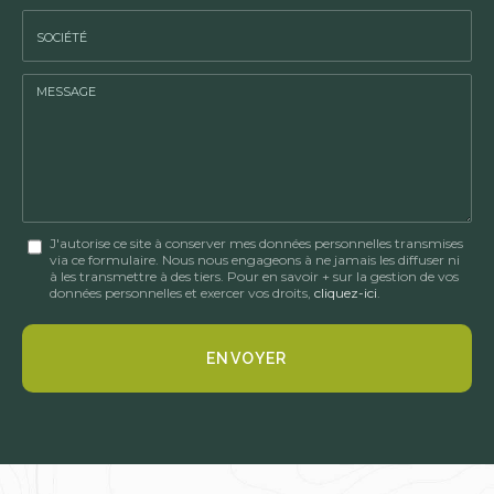
*
*
Tél.
:
*
Société
:
Message
J'autorise ce site à conserver mes données personnelles transmises
via ce formulaire. Nous nous engageons à ne jamais les diffuser ni
:
à les transmettre à des tiers. Pour en savoir + sur la gestion de vos
données personnelles et exercer vos droits,
cliquez-ici
.
*
Acceptation
RGPD
ENVOYER
*