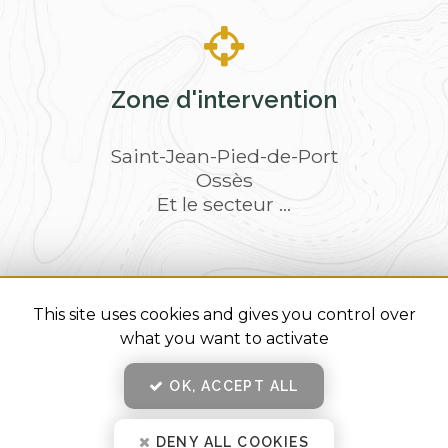
Zone d'intervention
Saint-Jean-Pied-de-Port
Ossès
Et le secteur ...
This site uses cookies and gives you control over
En savoir +
what you want to activate
Sophie Fressingeas, naturopathe à Saint-Jean-Pied-de-
Port
Sophie Fressingeas
Mentions légales
-
Plan du site
-
Liens utiles
-
Secteur
-
Cookies
OK, ACCEPT ALL
Politique de confidentialité
-
CGV
Organisme de médiation
CNPM - 27, avenue de la Libération
42400 SAINT-CHAMOND
Fermer
DENY ALL COOKIES